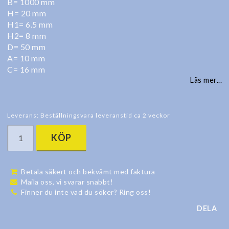
B= 1000 mm
H= 20 mm
H1= 6.5 mm
H2= 8 mm
D= 50 mm
A= 10 mm
C= 16 mm
Läs mer...
Leverans:
Beställningsvara leveranstid ca 2 veckor
KÖP
Betala säkert och bekvämt med faktura
Maila oss, vi svarar snabbt!
Finner du inte vad du söker? Ring oss!
DELA